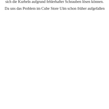
sich die Kurbeln aufgrund fehlerhafter Schrauben lösen können.
Da uns das Problem im Cube Store Ulm schon früher aufgefallen
ist, haben wir vorgesorgt und mit gezielten Maßnahmen entgegen
gewirkt. Somit sind die allermeisten unserer Fahrräder nicht von
der Rückrufaktion betroffen. Falls dir dennoch Ungereimtheiten
an deiner Kurbel aufgefallen sind, oder noch Unsicherheiten da
sind, rufe uns gerne an oder komme vorbei.
Hier geht es zur offiziellen Rückrufaktion bei Cube.
Fahrradkompetenz